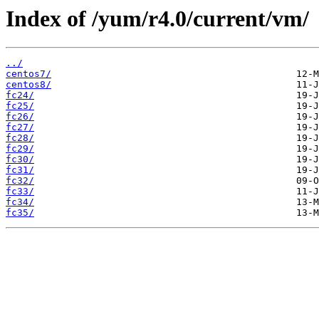
Index of /yum/r4.0/current/vm/
../
centos7/
centos8/
fc24/
fc25/
fc26/
fc27/
fc28/
fc29/
fc30/
fc31/
fc32/
fc33/
fc34/
fc35/